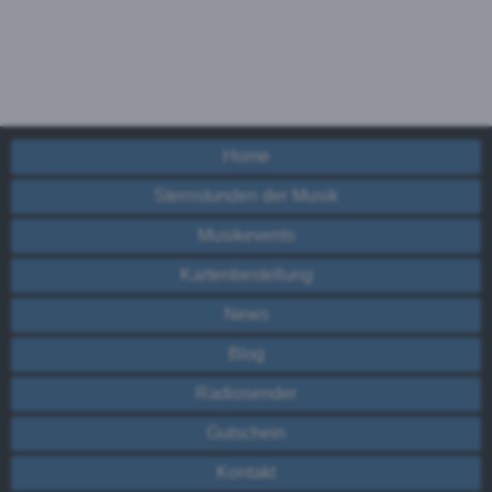
Home
Sternstunden der Musik
Musikevents
Kartenbestellung
News
Blog
Radiosender
Gutschein
Kontakt