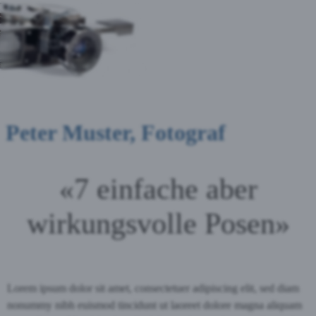
Peter Muster, Fotograf
«7 einfache aber
wirkungsvolle Posen»
Lorem ipsum dolor sit amet, consectetuer adipiscing elit, sed diam
nonummy nibh euismod tincidunt ut laoreet dolore magna aliquam