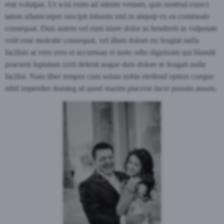
erat volutpat. Ut wisi enim ad minim veniam, quis nostrud exerci
tation ullamcorper suscipit lobortis nisl ut aliquip ex ea commodo
consequat. Duis autem vel eum iriure dolor in hendrerit in vulputate
velit esse molestie consequat, vel illum dolore eu feugiat nulla
facilisis at vero eros et accumsan et iusto odio dignissim qui blandit
praesent luptatum zzril delenit augue duis dolore te feugait nulla
facilisi. Nam liber tempor cum soluta nobis eleifend option congue
nihil imperdiet doming id quod mazim placerat facer possim assum.