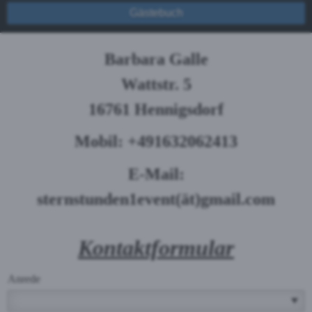
Gästebuch
Barbara Galle
Wattstr. 5
16761 Hennigsdorf
Mobil: +491632062413
E-Mail:
sternstunden1event(ät)gmail.com
Kontaktformular
Anrede