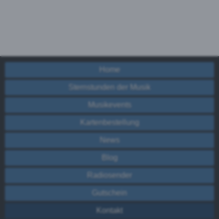
Home
Sternstunden der Musik
Musikevents
Kartenbestellung
News
Blog
Radiosender
Gutschein
Kontakt